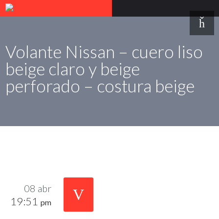
Volante Nissan – cuero liso
beige claro y beige
perforado – costura beige
08 abr
19:51
pm