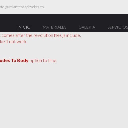
nfo@volantestapizados.es
INICIO
MATERIALES
GALERIA
SERVICIOS
 comes after the revolution files js include.
ke it not work.
cludes To Body
option to true.