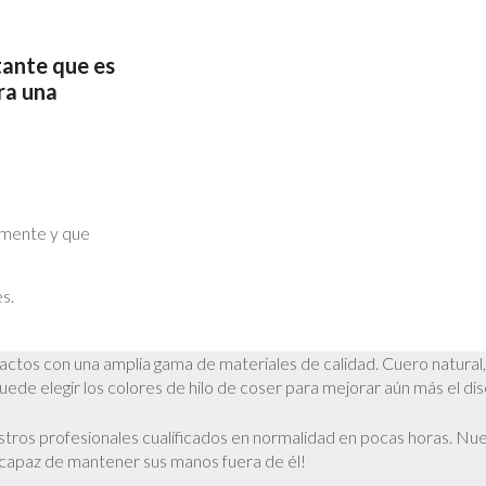
tante que es
ra una
temente y que
s.
ctos con una amplia gama de materiales de calidad. Cuero natural, p
ede elegir los colores de hilo de coser para mejorar aún más el dis
tros profesionales cualificados en normalidad en pocas horas. Nu
capaz de mantener sus manos fuera de él!