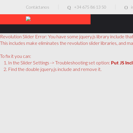
Contáctanos
+34 675 86 13 50
i
Revolution Slider Error: You have some jquery.js library include that
This includes make eliminates the revolution slider libraries, and ma
To fix it you can:
1. In the Slider Settings -> Troubleshooting set option:
Put JS In
2. Find the double jquery.js include and remove it.