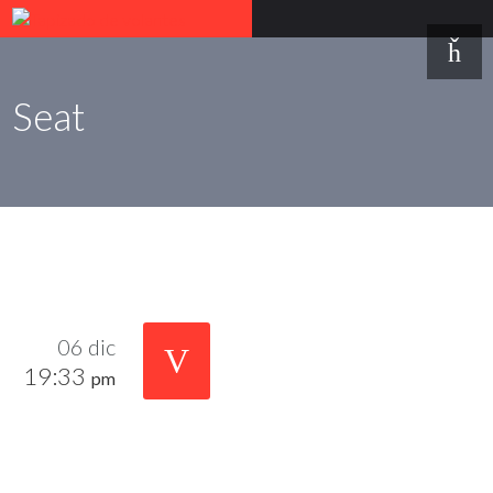
Seat
06 dic
19:33
pm