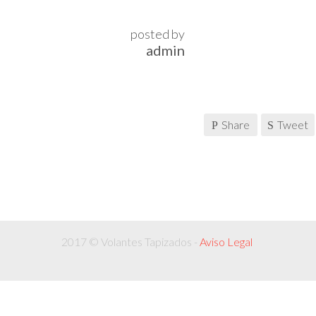
posted by
admin
Share
Tweet
2017 © Volantes Tapizados -
Aviso Legal