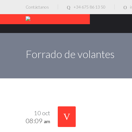
Contáctanos
+34 675 86 13 50
i
Forrado de volantes
10 oct
08:09
am